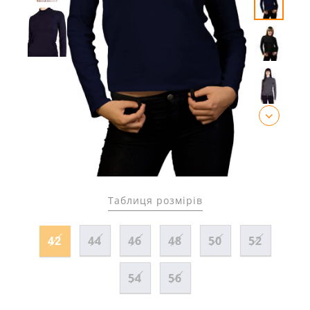
Таблиця розмірів
42
44
46
48
50
52
54
56