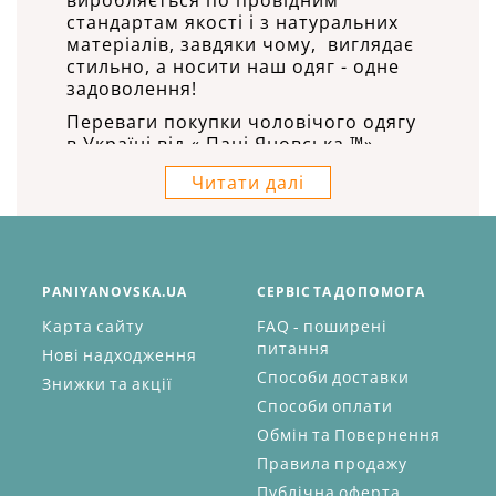
виробляється по провідним
стандартам якості і з натуральних
матеріалів, завдяки чому, виглядає
стильно, а носити наш одяг - одне
задоволення!
Переваги покупки чоловічого одягу
в Україні від « Пані Яновська ™»
очевидні:
Читати далі
Ви купуєте продукцію безпосередньо
від виробника ;
На покупку опту ми надаємо
особливо вигідні умови;
Наш опт чоловічого одягу
PANIYANOVSKA.UA
СЕРВІС ТА ДОПОМОГА
доставляється як по містах України,
Карта сайту
FAQ - поширені
так і в країни СНД;
питання
Широкий асортимент товарів усіх
Нові надходження
розмірів, кольорів та моделей.
Способи доставки
Знижки та акції
Оптовий продаж чоловічого одягу
Способи оплати
від « Пані Яновська ™» - ваша
Обмін та Повернення
можливість заощадити.
Правила продажу
Головною особливістю нашої
Публічна оферта