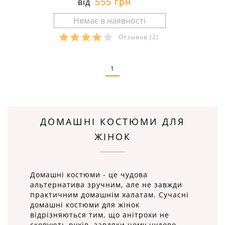
555 грн
від
Отзывов
(2)
Розміри в наявності:
1
ДОМАШНІ КОСТЮМИ ДЛЯ
ЖІНОК
Домашні костюми - це чудова
альтернатива зручним, але не завжди
практичним домашнім халатам. Сучасні
домашні костюми для жінок
відрізняються тим, що анітрохи не
сковують рухів, завдяки чому чудово