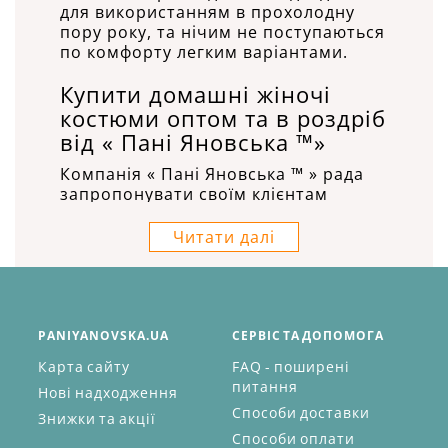
для використанням в прохолодну
пору року, та нічим не поступаються
по комфорту легким варіантами.
Купити домашні жіночі
костюми оптом та в роздріб
від « Пані Яновська ™»
Компанія « Пані Яновська ™ » рада
запропонувати своїм клієнтам
найширший асортимент жіночих
костюмів, виконаних з натуральних
Читати далі
матеріалів. Ми є виробниками
всього реалізованого одягу, завдяки
чому, пропонуємо особливо гнучкі
умови для кожного покупця.
PANIYANOVSKA.UA
СЕРВІС ТА ДОПОМОГА
У нас ви можете вже зараз купити
домашні велюрові костюми, а також
Карта сайту
FAQ - поширені
трикотажні вироби, причому як в
питання
Нові надходження
єдиному екземплярі, так і
Способи доставки
Знижки та акції
оформивши замовлення на поставку
Способи оплати
опту. Всі товари реалізуються з