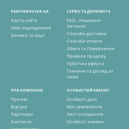
Купити(придбати) дитячі
штани оптом та в роздріб
PANIYANOVSKA.UA
СЕРВІС ТА ДОПОМОГА
Компанія «Пані Яновська™» является
Карта сайту
FAQ - поширені
производителем всей реализуемой
питання
Нові надходження
продукции, завдяки чому ми
Способи доставки
Знижки та акції
пропонуємо своїм клієнтам
можливість купити дитячі брюки як
Способи оплати
оптом, так і вроздріб. При цьому для
Обмін та Повернення
оптових покупців у нас передбачені
Правила продажу
особливо вигідні умови придбання,
Публічна оферта
ознайомитися з якими ми
пропонуємо вам вже зараз!
Тканини та догляд за
ними
Купити дитячі штани оптом або
вроздріб від "Пані Яновська™" -
означає зробити свій вибір на
ПРО КОМПАНІЮ
ОСОБИСТИЙ КАБІНЕТ
користь найвищої якості і
Про нас
Особисті дані
практичності. Втім, в зручності
Відгуки
Мої замовлення
співпраці з нами вже встигли
переконатися тисячі клієнтів з усієї
Партнери
Лист очікування
країни!
Контакти
Особисті знижки