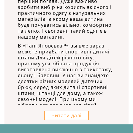
перший погляд. Дуже важливо
зробити вибір на користь якісного і
практичного одягу з натуральних
матеріалів, в якому ваша дитина
буде почуватись вільно, комфортно
та легко. І сьогодні, такий одяг є в
нашому магазині.
В «Пані Яновська™» вы вже зараз
можете придбати спортивні дитячі
штани Для дітей різного віку,
причому уся зібрана продукція
виготовлена виключно з трикотажу,
льону і бавовни. У нас ви знайдете
десятки різних моделей дитячих
брюк, серед яких дитячі спортивні
штани, штанці для дому, а також
сезонні моделі. При цьому ми
зібрали для вас одяг для дітей
різного віку, починаючи від
Читати далі
найменших, а закінчуючи
підлітками..