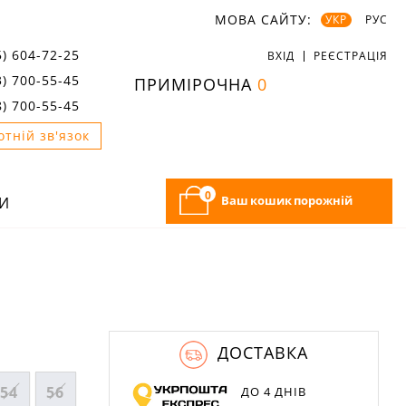
МОВА САЙТУ:
УКР
РУС
5) 604-72-25
ВХІД
РЕЄСТРАЦІЯ
3) 700-55-45
ПРИМІРОЧНА
0
8) 700-55-45
отній зв'язок
0
Ваш кошик порожній
И
ДОСТАВКА
54
56
ДО 4 ДНІВ