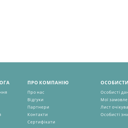
МОГА
ПРО КОМПАНІЮ
ОСОБИСТИ
ання
Про нас
Особисті да
Відгуки
Мої замовл
Партнери
Лист очікув
я
Контакти
Особисті зн
Сертифікати