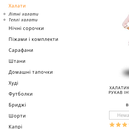
Халати
Літні халати
Теплі халати
Нічні сорочки
Піжами і комплекти
Сарафани
Штани
Домашні тапочки
Худі
ХАЛАТИК
РУКАВ ІН
Футболки
в
Бриджі
Шорти
Капрі