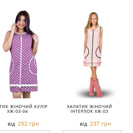
озміри в наявності:
Розміри в наявності:
Характеристики:
Характеристики:
еріал:
інтерлок
матеріал:
інтерлок
лад тканини:
100 %
склад тканини:
100 %
вовна
бавовна
он:
весна
сезон:
весна
ль:
молодіжний
стиль:
молодіжний
й:
короткі
крій:
короткі
изначення:
домашні
призначення:
домашні
алі:
на молнії
деталі:
на молнії
бливості:
м'які
особливості:
м'які
ав:
три чверті
рукав:
три чверті
із:
круглий
виріз:
круглий
ТИК ЖІНОЧИЙ КУЛІР
ХАЛАТИК ЖІНОЧИЙ
ХЖ-03-04
ІНТЕРЛОК ХЖ-03
292 грн
237 грн
від
від