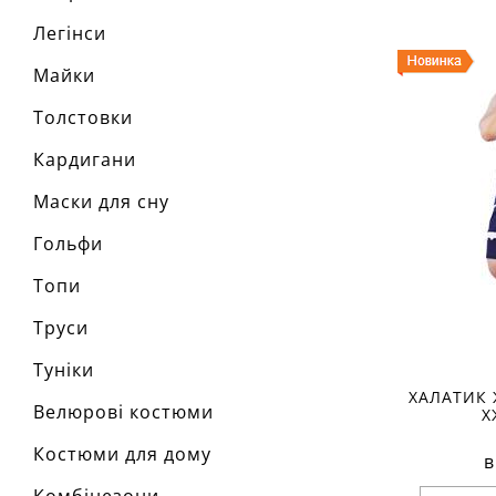
Розмір
Легінси
Ха
Майки
матеріал
склад тк
Толстовки
бавовна
сезон:
стиль:
Кардигани
крій:
ко
признач
Маски для сну
деталі:
особливо
Гольфи
рукав:
т
виріз:
к
Топи
Труси
Туніки
ХАЛАТИК 
Велюрові костюми
Х
Костюми для дому
в