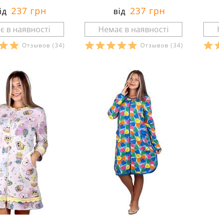
237 грн
237 грн
ід
від
Отзывов
(34)
Отзывов
(34)
и в наявності:
Розміри в наявності:
Р
рактеристики:
Характеристики:
:
інтерлок
матеріал:
інтерлок
мат
анини:
100 %
склад тканини:
100 %
ск
бавовна
ба
іто
сезон:
літо
сез
молодіжний
стиль:
молодіжний
крі
роткі
крій:
короткі
пр
ення:
домашні
призначення:
домашні
дет
на молнії
деталі:
на молнії
осо
сті:
м'які
особливості:
м'які
рук
ез рукавів
рукав:
без рукавів
вир
руглий
виріз:
круглий