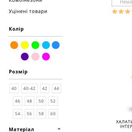
Комбінезони
Уцінені товари
Розмір
Колір
Ха
матеріал
склад тк
бавовна
помаранчевий
жовтий
зелений
блакитний
синій
сезон:
л
стиль:
крій:
ко
фіолетовий
рожевий
мультіколор
признач
Розмір
деталі:
рукав:
б
виріз:
к
40
40-42
42
44
46
48
50
52
54
56
58
60
ХАЛАТ
ІНТЕ
Матеріал