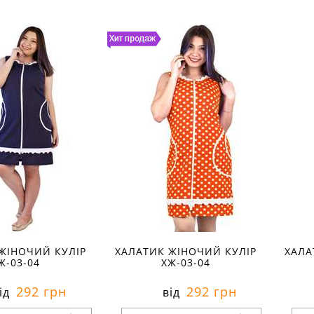
и в наявності:
Розміри в наявності:
Р
рактеристики:
Характеристики:
:
інтерлок
матеріал:
інтерлок
мат
анини:
100 %
склад тканини:
100 %
ск
бавовна
ба
весна
сезон:
весна
сез
молодіжний
стиль:
молодіжний
сти
роткі
крій:
короткі
крі
ення:
домашні
призначення:
домашні
пр
на молнії
деталі:
на молнії
дет
сті:
м'які
особливості:
м'які
осо
ри чверті
рукав:
три чверті
рук
руглий
виріз:
круглий
вир
ЖІНОЧИЙ КУЛІР
ХАЛАТИК ЖІНОЧИЙ КУЛІР
ХАЛА
Ж-03-04
ХЖ-03-04
292 грн
292 грн
ід
від