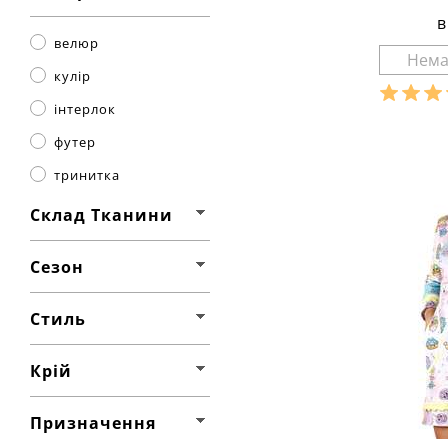
в
велюр
кулір
інтерлок
Розмір
футер
Ха
тринитка
матеріал
склад тк
Склад Тканини
бавовна
сезон:
л
стиль:
крій:
ко
Сезон
признач
деталі:
особливо
Стиль
рукав:
б
виріз:
к
Крій
Призначення