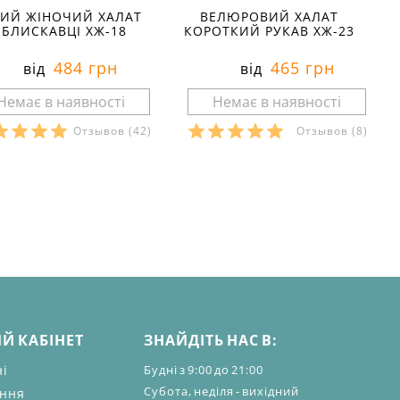
ИЙ ЖІНОЧИЙ ХАЛАТ
ВЕЛЮРОВИЙ ХАЛАТ
 БЛИСКАВЦІ ХЖ-18
КОРОТКИЙ РУКАВ ХЖ-23
484 грн
465 грн
від
від
Отзывов
(42)
Отзывов
(8)
озміри в наявності:
Розміри в наявності:
Характеристики:
Характеристики:
еріал:
футер
матеріал:
велюр
лад тканини:
100 %
склад тканини:
80% бавовна
вовна
20% поліестер
он:
зима
сезон:
зима
ль:
домашній
стиль:
домашній
й:
короткі
крій:
напівприлягаючі
изначення:
домашні
призначення:
для дому
алі:
на молнії
деталі:
на молнії
бливості:
утеплені
особливості:
м'які
Й КАБІНЕТ
ЗНАЙДІТЬ НАС В:
ав:
довгий
рукав:
короткий
із:
круглий
виріз:
круглий
ні
Будні з 9:00 до 21:00
Субота, неділя - вихідний
ення