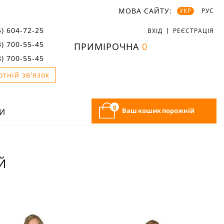
МОВА САЙТУ:
УКР
РУС
5) 604-72-25
ВХІД
РЕЄСТРАЦІЯ
3) 700-55-45
ПРИМІРОЧНА
0
8) 700-55-45
отній зв'язок
0
Ваш кошик порожній
И
Й