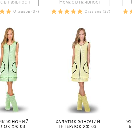
Отзывов
(37)
Отзывов
(37)
и в наявності:
Розміри в наявності:
Р
рактеристики:
Характеристики:
:
кулір
матеріал:
кулір
мат
анини:
100 %
склад тканини:
100 %
ск
бавовна
ба
іто
сезон:
літо
сез
молодіжний
стиль:
молодіжний
сти
роткі
крій:
короткі
крі
ення:
домашні
призначення:
домашні
пр
на молнії
деталі:
на молнії
дет
ез рукавів
рукав:
без рукавів
рук
руглий
виріз:
круглий
вир
ИК ЖІНОЧИЙ
ХАЛАТИК ЖІНОЧИЙ
Ж
РЛОК ХЖ-03
ІНТЕРЛОК ХЖ-03
Б