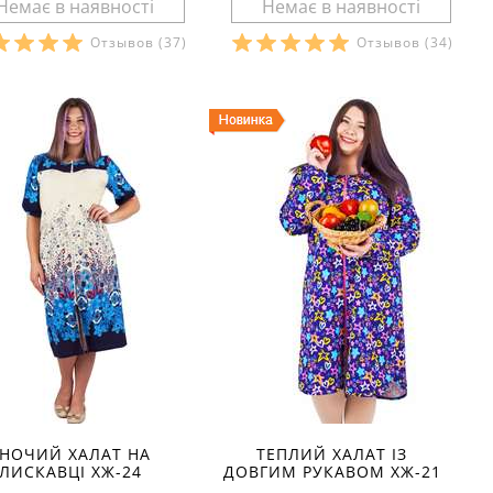
Отзывов
(37)
Отзывов
(34)
озміри в наявності:
Розміри в наявності:
Характеристики:
Характеристики:
еріал:
кулір
матеріал:
інтерлок
лад тканини:
100 %
склад тканини:
100 %
вовна
бавовна
он:
літо
сезон:
літо
ль:
молодіжний
стиль:
молодіжний
й:
короткі
крій:
короткі
изначення:
домашні
призначення:
домашні
алі:
на молнії
деталі:
на молнії
ав:
без рукавів
особливості:
м'які
із:
круглий
рукав:
без рукавів
виріз:
круглий
ІНОЧИЙ ХАЛАТ НА
ТЕПЛИЙ ХАЛАТ ІЗ
ЛИСКАВЦІ ХЖ-24
ДОВГИМ РУКАВОМ ХЖ-21