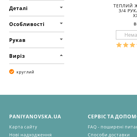
ТЕПЛИЙ 
Деталі
3/4 РУ
Х
в
Особливості
Рукав
Розмір
Виріз
Ха
матеріал
круглий
склад тк
бавовна 
сезон:
стиль:
крій:
ко
признач
деталі:
особливо
PANIYANOVSKA.UA
СЕРВІС ТА ДОПО
рукав:
т
виріз:
к
Карта сайту
FAQ - поширені пит
Нові надходження
Способи доставки