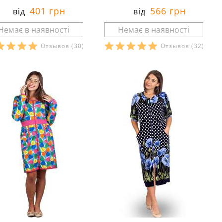
401 грн
566 грн
від
від
Отзывов
(30)
Отзывов
(32)
озміри в наявності:
Розміри в наявності:
Характеристики:
Характеристики:
еріал:
кулір
матеріал:
футер
лад тканини:
100 %
склад тканини:
100 %
вовна
бавовна
он:
осінь
сезон:
зима
й:
напівприлягаючі
стиль:
домашній
изначення:
для дому
призначення:
для дому
алі:
на молнії
деталі:
з кишенями
бливості:
тонкі
особливості:
утеплені
ав:
короткий
рукав:
довгий
із:
круглий
виріз:
круглий