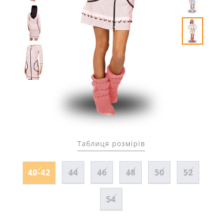
Таблиця розмірів
40-42
44
46
48
50
52
54