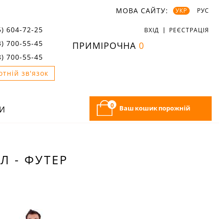
МОВА САЙТУ:
УКР
РУС
5) 604-72-25
ВХІД
РЕЄСТРАЦІЯ
3) 700-55-45
ПРИМІРОЧНА
0
8) 700-55-45
отній зв'язок
0
Ваш кошик порожній
И
Л - ФУТЕР