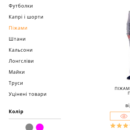
Футболки
Капрі і шорти
Піжами
Штани
Кальсони
Лонгсліви
Майки
Труси
ПІЖАМ
Уцінені товари
в
Колір