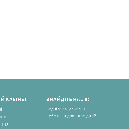
Й КАБІНЕТ
ЗНАЙДІТЬ НАС В:
ні
Будні з 9:00 до 21:00
Субота, неділя - вихідний
ення
ання