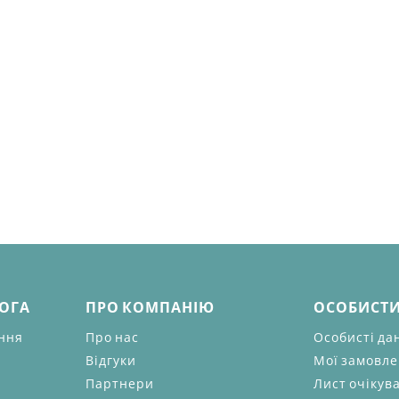
МОГА
ПРО КОМПАНІЮ
ОСОБИСТИ
ання
Про нас
Особисті да
Відгуки
Мої замовл
Партнери
Лист очікув