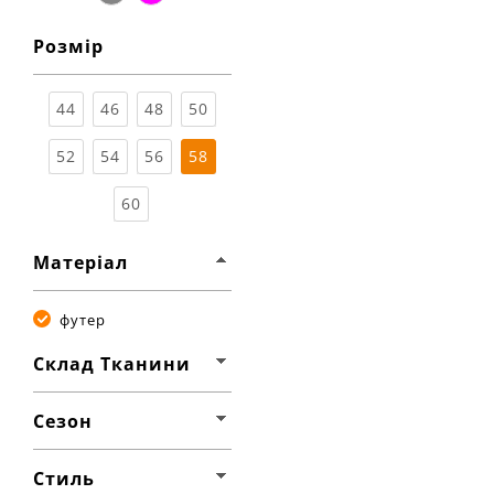
сірий
мультіколор
Розмір
Розмір
Ха
44
46
48
50
матеріал
склад тк
52
54
56
58
бавовна
сезон:
стиль:
60
малюнок
деталі:
рукав:
д
Матеріал
тип:
зі
футер
Склад Тканини
Сезон
Стиль