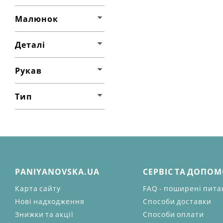
Малюнок
Деталі
Рукав
Тип
PANIYANOVSKA.UA
СЕРВІС ТА ДОПО
Карта сайту
FAQ - поширені пит
Нові надходження
Способи доставки
Знижки та акції
Способи оплати