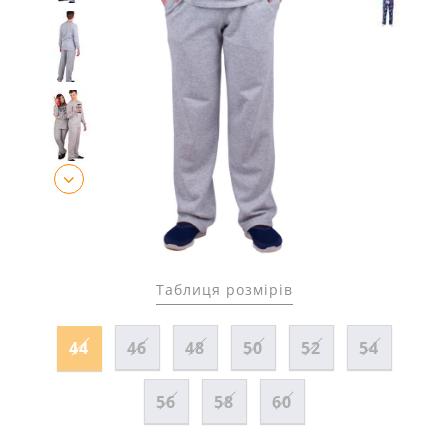
Таблиця розмірів
44
46
48
50
52
54
56
58
60