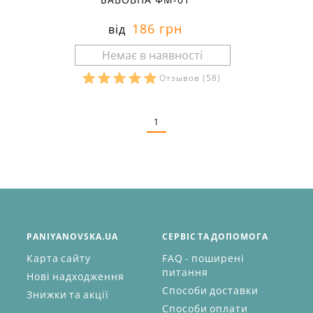
186 грн
від
Отзывов
(58)
Розміри в наявності:
1
PANIYANOVSKA.UA
СЕРВІС ТА ДОПОМОГА
Карта сайту
FAQ - поширені
питання
Нові надходження
Способи доставки
Знижки та акції
Способи оплати