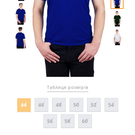
Таблиця розмірів
44
46
48
50
52
54
56
58
60