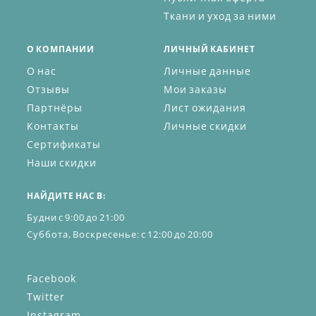
брюки;
кальсоны.
Ткани и уход за ними
Также покупателям доступна
мужская спортивная одежда,
О КОМПАНИИ
ЛИЧНЫЙ КАБИНЕТ
которая удобна в носке и
О нас
Личные данные
обеспечивает свободу движений.
Отзывы
Мои заказы
Все вещи из нашего ассортимента
смотрятся стильно и дорого. Их
Партнёры
Лист ожидания
приятно и комфортно носить. Наши
Контакты
Личные скидки
дизайнеры внимательно следят за
Сертификаты
развитием модных тенденций и
стараются не отставать, запуская в
Наши скидки
производство новые модели.
НАЙДИТЕ НАС В:
Качество и комфорт
Будни с 9:00 до 21:00
Вся одежда производителя «Пані
Суббота, Воскресенье: с 12:00 до 20:00
Яновська™» изготавливается из
натуральных тканей. Они безопасны,
гипоаллергенны и хорошо
Facebook
пропускают воздух. Качество
Twitter
пошива контролируется опытными
мастерами, а сама одежда
Instagram