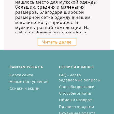
нашлось место для мужской одежды
больших, средних и маленьких
размеров. Благодаря широкой
размерной сетке одежду в нашем
магазине могут приобрести
мужчины разной комплекции. На
сайте опубликована подробная
таблица размеров, в которой
Читать далее
описана технология измерения
собственных параметров.
Воспользуйтесь этим средством,
чтобы приобретенная вещь сидела
на вас идеально.
PANIYANOVSKA.UA
СЕРВИС И ПОМОЩЬ
В категории трикотажной
Карта сайта
FAQ - часто
домашней одежды для мужчин вы
задаваемые вопросы
найдете:
Новые поступления
Способы доставки
Скидки и акции
футболки;
майки;
Способы оплаты
трусы;
Обмен и Возврат
шорты;
Правила продажи
капри;
Публичная оферта