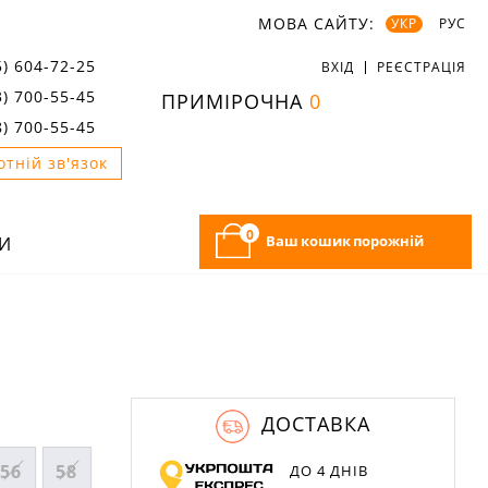
МОВА САЙТУ:
УКР
РУС
5) 604-72-25
ВХІД
РЕЄСТРАЦІЯ
3) 700-55-45
ПРИМІРОЧНА
0
8) 700-55-45
отній зв'язок
0
Ваш кошик порожній
И
ДОСТАВКА
56
58
ДО 4 ДНІВ