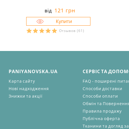
121 грн
від
Отзывов
(61)
PANIYANOVSKA.UA
СЕРВІС ТА ДОПО
Карта сайту
FAQ - поширені пит
Нові надходження
Способи доставки
Знижки та акції
Способи оплати
Обмін та Поверненн
Правила продажу
Публічна оферта
Тканини та догляд з