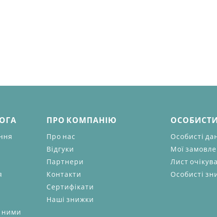
МОГА
ПРО КОМПАНІЮ
ОСОБИСТИ
ання
Про нас
Особисті да
Відгуки
Мої замовл
Партнери
Лист очікув
я
Контакти
Особисті зн
Сертифікати
Наші знижки
а ними