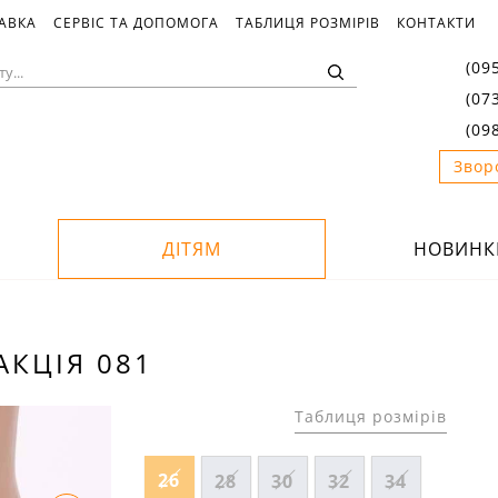
ТАВКА
СЕРВІС ТА ДОПОМОГА
ТАБЛИЦЯ РОЗМІРІВ
КОНТАКТИ
(09
(07
(09
Звор
ДІТЯМ
НОВИНК
АКЦІЯ 081
Таблиця розмірів
26
28
30
32
34