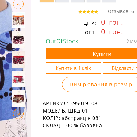
Отзывов: 6
0
грн.
ЦІНА:
0
грн.
ОПТ:
OutOfStock
Умо
Вимірювання в розмірі
АРТИКУЛ:
3950191081
МОДЕЛЬ:
ШКд-01
КОЛІР:
абстракція 081
СКЛАД:
100 % бавовна