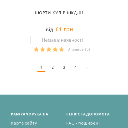
ШОРТИ КУЛІР ШКД-01
61 грн
від
Отзывов
(6)
Розміри в наявності:
1
2
3
4
PANIYANOVSKA.UA
СЕРВІС ТА ДОПОМОГА
Карта сайту
FAQ - поширені