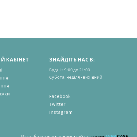
Й КАБІНЕТ
ЗНАЙДІТЬ НАС В:
ні
Будні з 9:00 до 21:00
Субота, неділя - вихідний
ення
ання
ижки
Facebook
Twitter
Instagram
Разработка и поддержка сайта -
студия
WEB
CASE