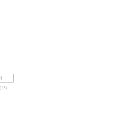
А
(18)