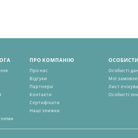
МОГА
ПРО КОМПАНІЮ
ОСОБИСТИ
ання
Про нас
Особисті да
Відгуки
Мої замовл
Партнери
Лист очікув
я
Контакти
Особисті зн
Сертифікати
Наші знижки
а ними