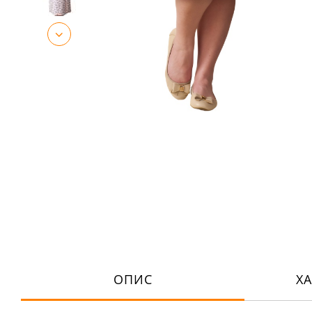
ОПИС
Х