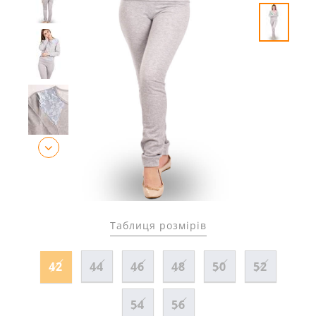
Таблиця розмірів
42
44
46
48
50
52
54
56