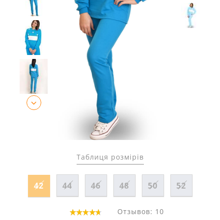
Таблиця розмірів
42
44
46
48
50
52
Отзывов: 10