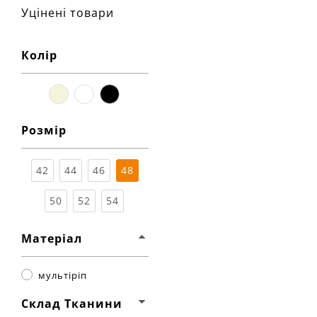
Уцінені товари
Колір
бежевий
білий
чорний
Розмір
42
44
46
48
50
52
54
Матеріал
мультіріп
Склад Тканини