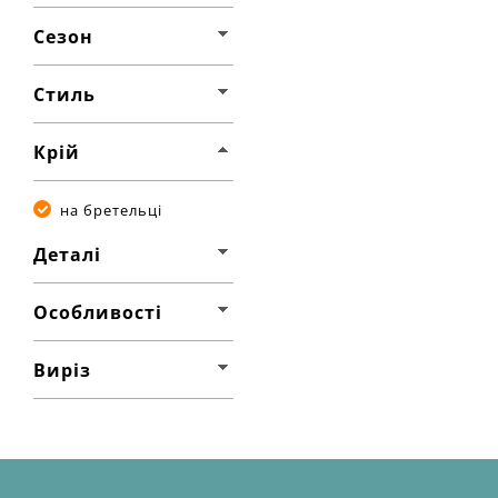
Сезон
Стиль
Крій
на бретельці
Деталі
Особливості
Виріз