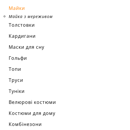
Розмір
Майки
Ха
Майка з мереживом
матеріал
Толстовки
склад тк
10% пол
Кардигани
сезон:
стиль:
крій:
на
Маски для сну
деталі:
особливо
Гольфи
виріз:
н
Топи
Труси
Туніки
Велюрові костюми
Костюми для дому
Комбінезони