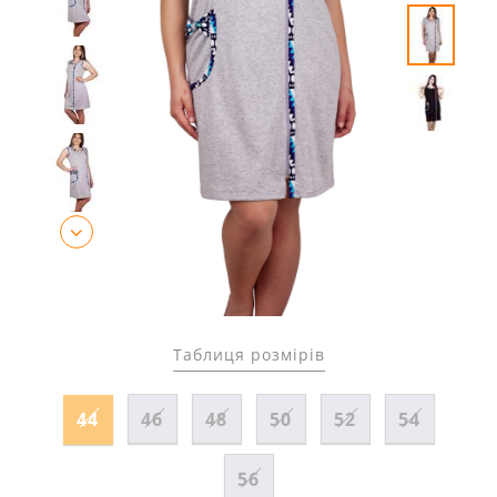
Таблиця розмірів
44
46
48
50
52
54
56