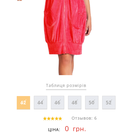
Таблиця розмірів
42
44
46
48
50
52
Отзывов: 6
0
грн.
ЦІНА: