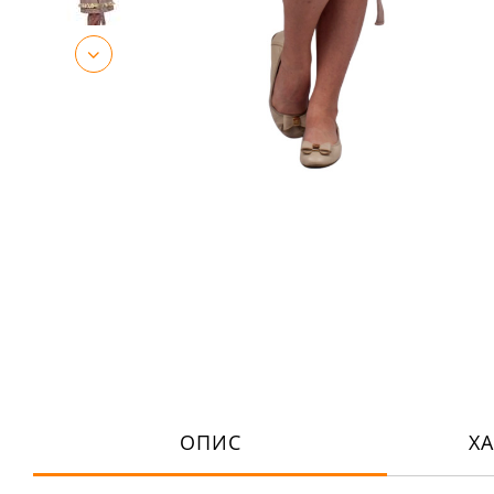
ОПИС
Х