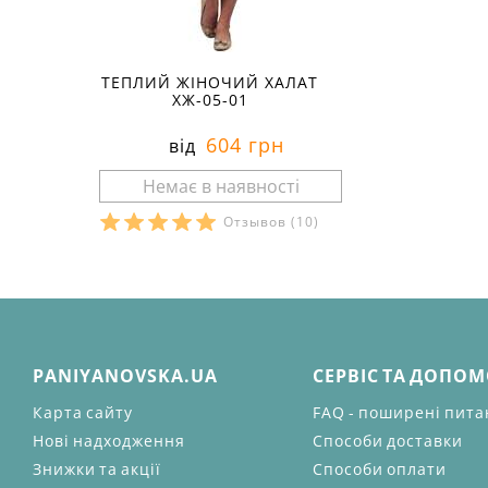
ТЕПЛИЙ ЖІНОЧИЙ ХАЛАТ
ХЖ-05-01
604 грн
від
Отзывов
(10)
PANIYANOVSKA.UA
СЕРВІС ТА ДОПО
Карта сайту
FAQ - поширені пит
Нові надходження
Способи доставки
Знижки та акції
Способи оплати