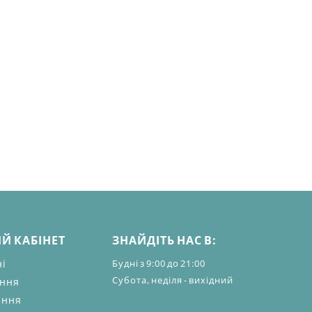
Й КАБІНЕТ
ЗНАЙДІТЬ НАС В:
ні
Будні з 9:00 до 21:00
Субота, неділя - вихідний
ення
ання