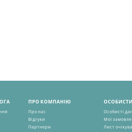
МОГА
ПРО КОМПАНІЮ
ОСОБИСТИ
ання
Про нас
Особисті да
Відгуки
Мої замовл
Партнери
Лист очікув