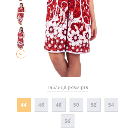
Таблиця розмірів
44
46
48
50
52
54
56