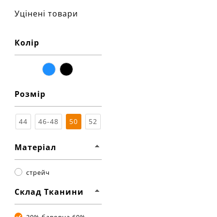
Уцінені товари
Колір
синій
чорний
Розмір
44
46-48
50
52
Матеріал
стрейч
Склад Тканини