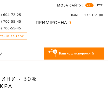
МОВА САЙТУ:
УКР
РУС
5) 604-72-25
ВХІД
РЕЄСТРАЦІЯ
3) 700-55-45
ПРИМІРОЧНА
0
8) 700-55-45
отній зв'язок
0
Ваш кошик порожній
И
НИНИ - 30%
ЙКРА