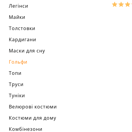
Легінси
Розмір
Майки
Ха
Толстовки
матеріал
склад тк
Кардигани
60% пол
сезон:
стиль:
Маски для сну
крій:
пр
деталі:
Гольфи
особливо
комір:
з
Топи
рукав:
д
виріз:
п
Труси
Туніки
Велюрові костюми
Костюми для дому
Комбінезони