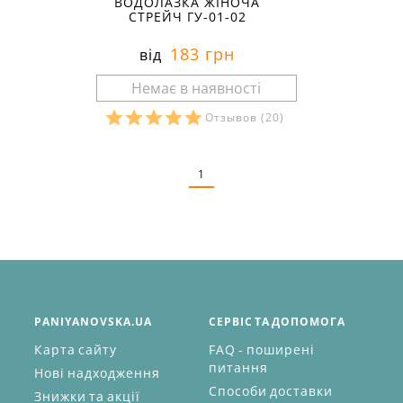
ВОДОЛАЗКА ЖІНОЧА
СТРЕЙЧ ГУ-01-02
183 грн
від
Отзывов
(20)
Розміри в наявності:
1
PANIYANOVSKA.UA
СЕРВІС ТА ДОПОМОГА
Карта сайту
FAQ - поширені
питання
Нові надходження
Способи доставки
Знижки та акції