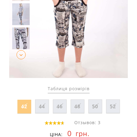
Таблиця розмірів
42
44
46
48
50
52
Отзывов: 3
0
грн.
ЦІНА: