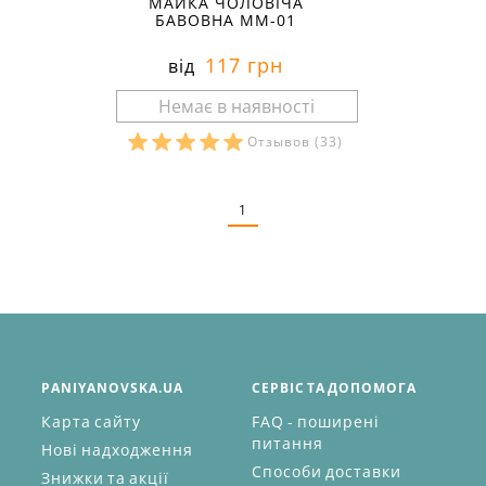
МАЙКА ЧОЛОВІЧА
БАВОВНА ММ-01
117 грн
від
Отзывов
(33)
Розміри в наявності:
1
PANIYANOVSKA.UA
СЕРВІС ТА ДОПОМОГА
Карта сайту
FAQ - поширені
питання
Нові надходження
Способи доставки
Знижки та акції