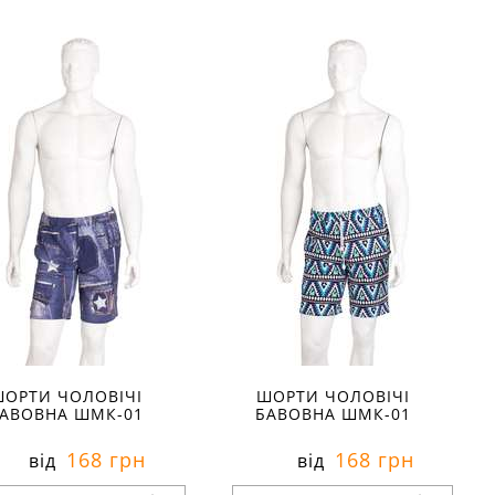
озміри в наявності:
Розміри в наявності:
Характеристики:
Характеристики:
еріал:
кулір
матеріал:
кулір
лад тканини:
100 %
склад тканини:
100 %
вовна
бавовна
он:
літо
сезон:
літо
ль:
повсякденний
стиль:
пляжний
й:
середня посадка
крій:
середня посадка
изначення:
для дому
призначення:
для дому
алі:
з кишенями
деталі:
з кишенями
ОРТИ ЧОЛОВІЧІ
ШОРТИ ЧОЛОВІЧІ
АВОВНА ШМК-01
БАВОВНА ШМК-01
168 грн
168 грн
від
від