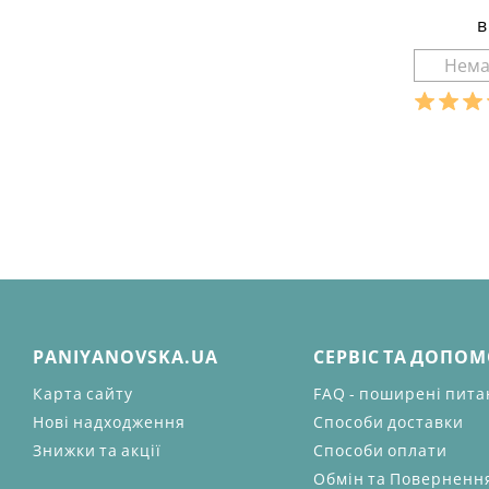
в
Розмір
Ха
матеріал
склад тк
бавовна
сезон:
л
стиль:
крій:
се
признач
деталі:
PANIYANOVSKA.UA
СЕРВІС ТА ДОПО
Карта сайту
FAQ - поширені пит
Нові надходження
Способи доставки
Знижки та акції
Способи оплати
Обмін та Поверненн