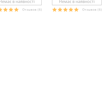
Отзывов
(6)
Отзывов
(6)
озміри в наявності:
Розміри в наявності:
Характеристики:
Характеристики:
еріал:
кулір
матеріал:
кулір
лад тканини:
100 %
склад тканини:
100 %
вовна
бавовна
он:
літо
сезон:
літо
ль:
пляжний
стиль:
пляжний
й:
середня посадка
крій:
середня посадка
изначення:
для дому
призначення:
для дому
алі:
з кишенями
деталі:
з кишенями