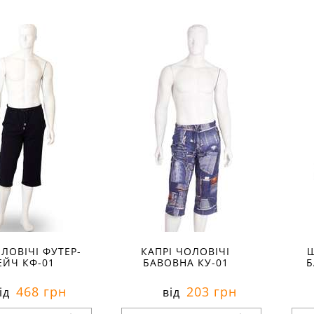
и в наявності:
Розміри в наявності:
Р
рактеристики:
Характеристики:
:
футер-стрейч
матеріал:
кулір
мат
анини:
80% бавовна
склад тканини:
100 %
ск
стан
бавовна
ба
іто
сезон:
літо
сез
повсякденний
стиль:
пляжний
сти
високою талією
крій:
середня посадка
крі
з кишенями
призначення:
для дому
пр
деталі:
з кишенями
дет
ЛОВІЧІ ФУТЕР-
КАПРІ ЧОЛОВІЧІ
Ш
ЕЙЧ КФ-01
БАВОВНА КУ-01
Б
468 грн
203 грн
ід
від