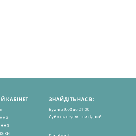
Й КАБІНЕТ
ЗНАЙДІТЬ НАС В:
ні
Будні з 9:00 до 21:00
Субота, неділя - вихідний
ення
ання
ижки
Facebook