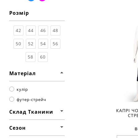
синій
мультіколор
Розмір
Розмір
Ха
матеріал
склад тк
42
44
46
48
20% ела
сезон:
л
стиль:
50
52
54
56
крій:
з 
деталі:
58
60
Матеріал
кулір
футер-стрейч
КАПРІ ЧО
Склад Тканини
СТР
Сезон
в