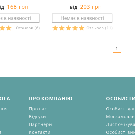
168 грн
203 грн
ід
від
Отзывов
(6)
Отзывов
(11)
и в наявності:
Розміри в наявності:
рактеристики:
Характеристики:
1
:
кулір
матеріал:
кулір
анини:
100 %
склад тканини:
100 %
бавовна
іто
сезон:
літо
пляжний
стиль:
повсякденний
редня посадка
крій:
середня посадка
ення:
для дому
призначення:
для дому
з кишенями
деталі:
з кишенями
МОГА
ПРО КОМПАНІЮ
ОСОБИСТИ
ання
Про нас
Особисті да
Відгуки
Мої замовл
Партнери
Лист очікув
я
Контакти
Особисті зн