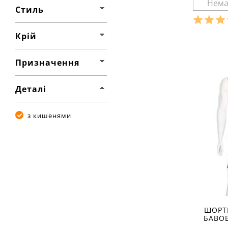
Стиль
Крій
Розмір
Ха
Призначення
матеріал
склад тк
20% ела
Деталі
сезон:
л
стиль:
крій:
з 
з кишенями
деталі:
ШОРТ
БАВО