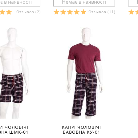
Отзывов
(2)
Отзывов
(11)
и в наявності:
Розміри в наявності:
Р
рактеристики:
Характеристики:
:
футер-стрейч
матеріал:
кулір
мат
анини:
80% бавовна
склад тканини:
100 %
ск
стан
бавовна
ба
іто
сезон:
літо
сез
повсякденний
стиль:
повсякденний
сти
високою талією
крій:
середня посадка
крі
з кишенями
призначення:
для дому
пр
деталі:
з кишенями
дет
И ЧОЛОВІЧІ
КАПРІ ЧОЛОВІЧІ
ВНА ШМК-01
БАВОВНА КУ-01