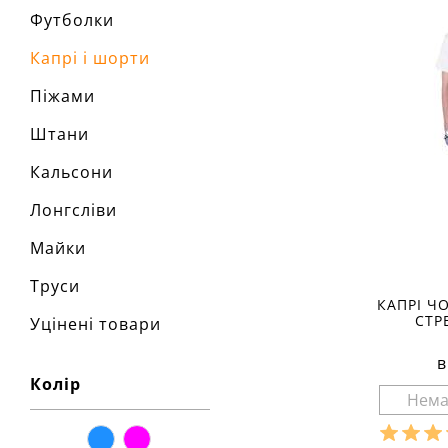
Футболки
Капрі і шорти
Піжами
Штани
Кальсони
Лонгсліви
Майки
Труси
КАПРІ ЧО
СТР
Уцінені товари
в
Колір