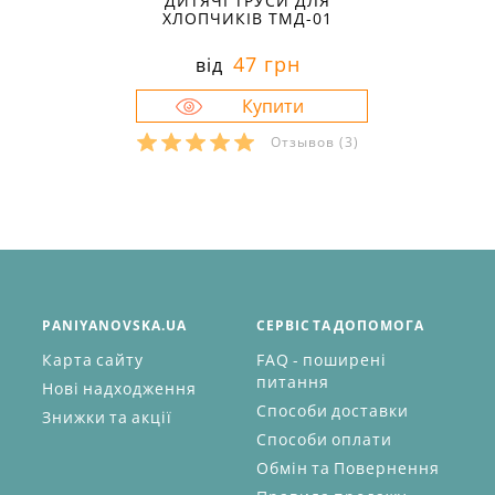
ДИТЯЧІ ТРУСИ ДЛЯ
ХЛОПЧИКІВ ТМД-01
47 грн
від
Отзывов
(3)
PANIYANOVSKA.UA
СЕРВІС ТА ДОПОМОГА
Карта сайту
FAQ - поширені
питання
Нові надходження
Способи доставки
Знижки та акції
Способи оплати
Обмін та Повернення