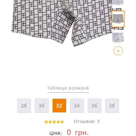
Таблиця розмірів
28
30
32
34
36
38
Отзывов: 3
0
грн.
ЦІНА: