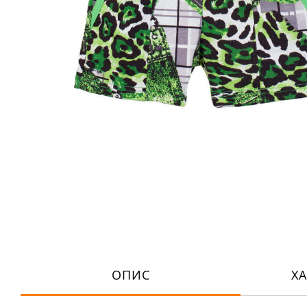
ОПИС
Х