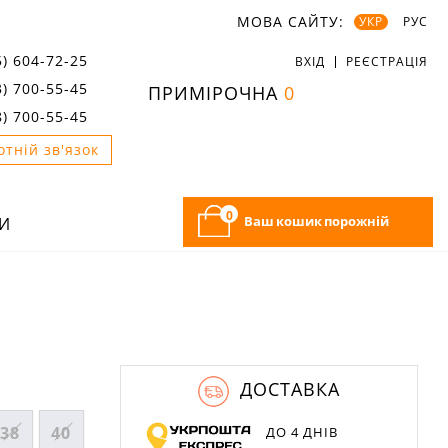
МОВА САЙТУ:
УКР
РУС
5) 604-72-25
ВХІД
РЕЄСТРАЦІЯ
3) 700-55-45
ПРИМІРОЧНА
0
8) 700-55-45
отній зв'язок
0
Ваш кошик порожній
И
ДОСТАВКА
38
40
ДО 4 ДНІВ