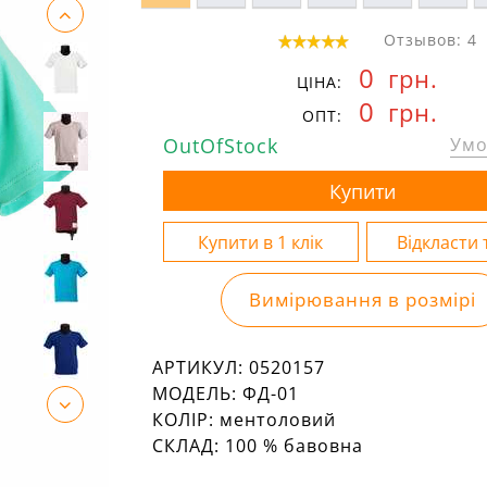
Отзывов: 4
0
грн.
ЦІНА:
0
грн.
ОПТ:
OutOfStock
Умо
Вимірювання в розмірі
АРТИКУЛ:
0520157
МОДЕЛЬ:
ФД-01
КОЛІР:
ментоловий
СКЛАД:
100 % бавовна