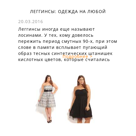
ЛЕГГИНСЫ: ОДЕЖДА НА ЛЮБОЙ
ЖИЗНЕННЫЙ СЛУЧАЙ
20.03.2016
Леггинсы иногда еще называют
лосинами. У тех, кому довелось
пережить период смутных 90-х, при этом
слове в памяти всплывает пугающий
образ тесных синтетических штанишек
Подробнее >
кислотных цветов, которые считались
последним писком моды и одевались,
куда только можно и нельзя.
Современные леггинсы однозначно
принадлежат к повседневному стилю,
и особо ценной такую вещь давно никто
не считает. Зато ...