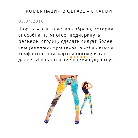
КОМБИНАЦИИ В ОБРАЗЕ – С КАКОЙ
ОДЕЖДОЙ МОДНО НОСИТЬ ЖЕНСКИЕ
03.04.2016
ШОРТЫ
Шорты – эта та деталь образа, которая
способна на многое: подчеркнуть
рельефы ягодиц, сделать силуэт более
сексуальным, чувствовать себя легко и
комфортно при жаркой погоде и так
Подробнее >
далее. И в настоящее время существует
масса вариантов, с чем носить женские
шорты. Некоторые женщины
ограничиваются майками, футболками,
борцовками, бандо и топами, а на самом
деле список вариантов одежды ...