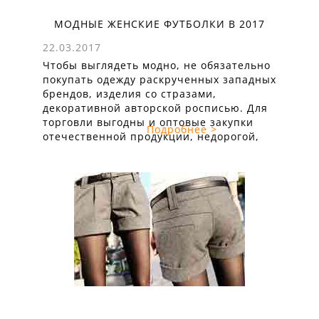
МОДНЫЕ ЖЕНСКИЕ ФУТБОЛКИ В 2017
ГОДУ: ТЕНДЕНЦИИ, МОДЕЛИ,
22.03.2017
МАТЕРИАЛЫ
Чтобы выглядеть модно, не обязательно
покупать одежду раскрученных западных
брендов, изделия со стразами,
декоративной авторской росписью. Для
торговли выгодны и оптовые закупки
Подробнее >
отечественной продукции, недорогой,
сшитой со вкусом, из качественных
тканей. Тенденции молодежной моды
Одной из главных молодежных
тенденций стало смыкание вечерней и
уличной моды. Молодые девушки не
разделяют одежду для повседневного,
официального ношения, исключая ...