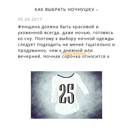
КАК ВЫБРАТЬ НОЧНУШКУ –
ПРАКТИЧНУЮ, УДОБНУЮ И СТИЛЬНУЮ
05.04.2017
Женщина должна быть красивой и
ухоженной всегда, даже ночью, готовясь
ко сну. Поэтому к выбору ночной одежды
следует подходить не менее тщательно и
продуманно, чем к дневной или
Подробнее >
вечерней. Ночная сорочка относится к
тому виду белья, в котором органично
сочетаются простота и роскошь,
комфорт и элегантность. Она давно
перестала выполнять функции одежды, в
которой только ...