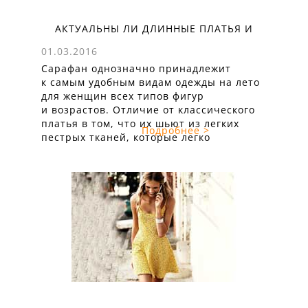
АКТУАЛЬНЫ ЛИ ДЛИННЫЕ ПЛАТЬЯ И
САРАФАНЫ ВЕСНОЙ-ЛЕТОМ 2016?
01.03.2016
Сарафан однозначно принадлежит
к самым удобным видам одежды на лето
для женщин всех типов фигур
и возрастов. Отличие от классического
платья в том, что их шьют из легких
Подробнее >
пестрых тканей, которые легко
стираются, не растягиваются, долго
не выцветают и порой даже
не нуждаются в утюге. Чаще сарафаны
лишь слегка приталены,
но не обтягивают фигуру плотно ...