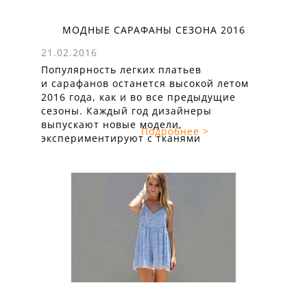
МОДНЫЕ САРАФАНЫ СЕЗОНА 2016
21.02.2016
Популярность легких платьев
и сарафанов останется высокой летом
2016 года, как и во все предыдущие
сезоны. Каждый год дизайнеры
выпускают новые модели,
Подробнее >
экспериментируют с тканями
и расцветками, но неизменным остается
одно: универсальность этого наряда,
который можно одеть как знойным днем,
так и прохладным летним вечером,
в сочетании с тонкой шалью или
кардиганом из натурального шелка ...