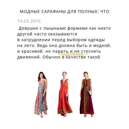
МОДНЫЕ САРАФАНЫ ДЛЯ ПОЛНЫХ: ЧТО
ВЫБИРАТЬ?
14.03.2016
Девушки с пышными формами как никто
другой часто оказываются
в затруднении перед выбором одежды
на лето. Ведь она должна быть и модной,
и красивой, не парить и не стеснять
Подробнее >
движений. Обычно в качестве такой
одежды выступают длинные юбки
и сарафаны. Чтобы найти нужный
именно вам фасон, следует учитывать,
что двух одинаковых фигур с лишними
килограммами ...