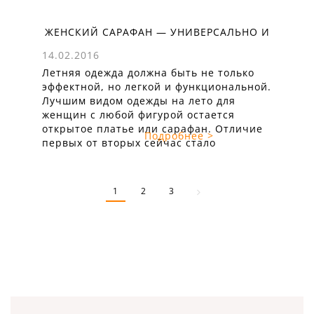
ЖЕНСКИЙ САРАФАН — УНИВЕРСАЛЬНО И
КРАСИВО
14.02.2016
Летняя одежда должна быть не только
эффектной, но легкой и функциональной.
Лучшим видом одежды на лето для
женщин с любой фигурой остается
открытое платье или сарафан. Отличие
Подробнее >
первых от вторых сейчас стало
условным. Сначала сарафаном называли
одежду на тонких шлейках или
бретельках, прямого или расклешенного
1
2
3
покроя, длиной до колена и ниже.
Но если сарафан с ...