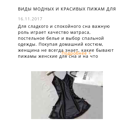
ВИДЫ МОДНЫХ И КРАСИВЫХ ПИЖАМ ДЛЯ
ДЕВУШЕК И ЖЕНЩИН
16.11.2017
Для сладкого и спокойного сна важную
роль играет качество матраса,
постельное белье и выбор спальной
одежды. Покупая домашний костюм,
женщина не всегда знает, какие бывают
Подробнее >
пижамы женские для сна и на что
обратить внимание в процессе выбора.
Только грамотный подход позволит
приобрести практичный и удобный
наряд, который подойдет для приятного
отдыха. Конечно, шелковые, кружевные
и ...