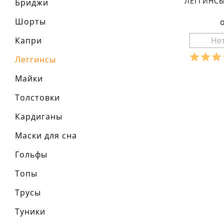
ЛЕГГИНСЫ
Бриджи
Шорты
Капри
Леггинсы
Разме
Майки
Ха
Толстовки
материа
состав т
Кардиганы
5% элас
сезон:
стиль:
Маски для сна
крой:
о
назначе
Гольфы
трениро
детали:
Топы
Трусы
Туники