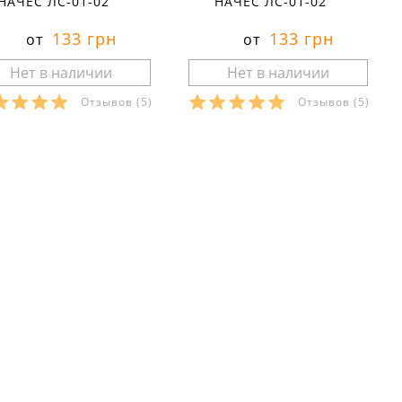
НАЧЁС ЛС-01-02
НАЧЁС ЛС-01-02
133 грн
133 грн
от
от
Отзывов
(5)
Отзывов
(5)
азмеры в наличии:
Размеры в наличии:
Характеристики:
Характеристики:
териал:
стрейч
материал:
стрейч
тав ткани:
30 % хлопок 60
состав ткани:
30 % хлопок 60
полиэстер 10 % лайкра
% полиэстер 10 % лайкра
он:
зима
сезон:
зима
ль:
спортивный
стиль:
спортивный
й:
обтягивающие
крой:
обтягивающие
значение:
для йоги
назначение:
для йоги
тали:
на резинке
детали:
на резинке
йства:
утепленные
свойства:
утепленные