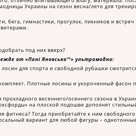
кого, отлично впитывающего влагу, материала. По
модницы Украины на сезон весна/лето для тренир
и, бега, гимнастики, прогулок, пикников и встре
свитерами.
одобрать под них вверх?
ежде от «Пані Яновська™» ультрамодно:
 лосин для спорта и свободной рубашки смотритс
комплект. Плотные лосины и укороченный фасон п
я прохладного весеннего/осеннего сезона в Украи
«оксфорды» на плоской подошве дополнят стильны
я фитнеса? Тогда приобретайте к ним свободного
рсальный вариант для любой фигуры – однотонные