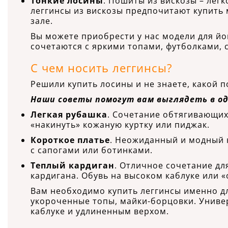
Тонкие лосины
. Пошиты из вискозы – лег
леггинсы из вискозы предпочитают купить 
зале.
Вы можете приобрести у нас модели для йог
сочетаются с яркими топами, футболками, 
С чем носить леггинсы?
Решили купить лосины и не знаете, какой п
Наши советы помогут вам выглядеть в од
Легкая рубашка
. Сочетание обтягивающих
«накинуть» кожаную куртку или пиджак.
Короткое платье
. Неожиданный и модный 
с сапогами или ботинками.
Теплый кардиган
. Отличное сочетание дл
кардигана. Обувь на высоком каблуке или 
Вам необходимо купить леггинсы именно дл
укороченные топы, майки-борцовки. Униве
каблуке и удлиненным верхом.