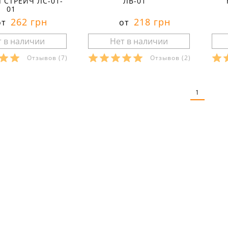
 СТРЕЙЧ ЛС-01-
ЛВ-01
01
262 грн
218 грн
от
от
Отзывов
(7)
Отзывов
(2)
ры в наличии:
Размеры в наличии:
Р
рактеристики:
Характеристики:
1
л:
стрейч
материал:
вискоза
ма
кани:
95 % хлопок
состав ткани:
95 % вискоза 5
сос
тан
% лайкра
% 
весенне-летний
сезон:
весна
сез
спортивный
стиль:
спортивный
сти
бтягивающие
крой:
средняя посадка
кро
ние:
для
назначение:
для
на
вок
тренировок
де
на резинке
детали:
на резинке
сво
свойства:
тонкие