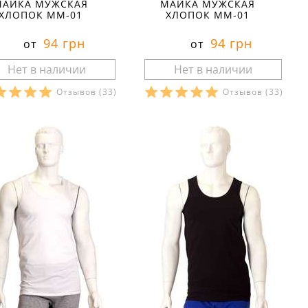
МАЙКА МУЖСКАЯ
МАЙКА МУЖСКАЯ
ХЛОПОК ММ-01
ХЛОПОК ММ-01
94 грн
94 грн
от
от
Отзывов
(33)
Отзывов
(33)
азмеры в наличии:
Размеры в наличии:
Характеристики:
Характеристики:
териал:
кулир
материал:
кулир
тав ткани:
100 % хлопок
состав ткани:
100 % хлопок
он:
весна
сезон:
весна
ль:
спортивный
стиль:
спортивный
й:
прямые
крой:
прямые
йства:
тонкие
свойства:
тонкие
рез:
U-образный
вырез:
U-образный