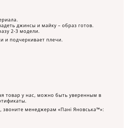
ериала.
надеть джинсы и майку – образ готов.
разу 2-3 модели.
и и подчеркивает плечи.
ая товар у нас, можно быть уверенным в
ртификаты.
Г, звоните менеджерам «Пані Яновська™»: