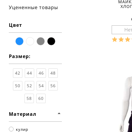
МАЙК
ХЛО
Уцененные товары
Цвет
синий
белый
серый
чёрный
Разме
Размер:
Ха
материа
состав т
42
44
46
48
сезон:
стиль:
крой:
п
50
52
54
56
свойства
вырез:
58
60
Материал
кулир