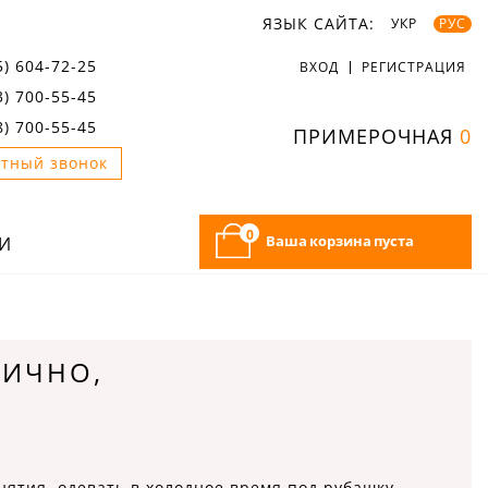
ЯЗЫК САЙТА:
УКР
РУС
5) 604-72-25
ВХОД
РЕГИСТРАЦИЯ
3) 700-55-45
8) 700-55-45
ПРИМЕРОЧНАЯ
0
тный звонок
0
Ваша корзина пуста
И
ТИЧНО,
нятия, одевать в холодное время под рубашку