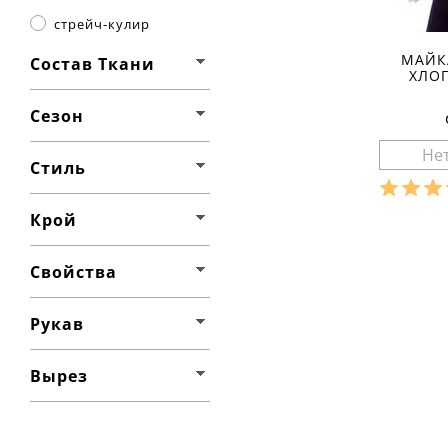
стрейч-кулир
МАЙК
Состав Ткани
ХЛО
Сезон
Стиль
Крой
Разме
Ха
Свойства
материа
состав т
сезон:
Рукав
стиль:
крой:
п
свойства
Вырез
вырез: