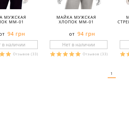
А МУЖСКАЯ
МАЙКА МУЖСКАЯ
ПОК ММ-01
ХЛОПОК ММ-01
СТРЕ
94 грн
94 грн
от
от
Отзывов
(33)
Отзывов
(33)
ры в наличии:
Размеры в наличии:
Р
рактеристики:
Характеристики:
1
л:
кулир
материал:
кулир
ма
кани:
100 % хлопок
состав ткани:
100 % хлопок
сос
весна
сезон:
весна
% п
спортивный
стиль:
спортивный
сез
рямые
крой:
прямые
сти
:
тонкие
свойства:
тонкие
рук
U-образный
вырез:
U-образный
вы