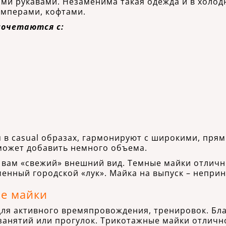
ми рукавами. Незаменима такая одежда и в холод
емперами, кофтами.
сочетаются с:
 в casual образах, гармонируют с широкими, пря
 может добавить немного объема.
 вам «свежий» внешний вид. Темные майки отличн
менный городской «лук». Майка на выпуск – непри
ие майки
для активного времяпровождения, тренировок. Бл
занятий или прогулок. Трикотажные майки отличн