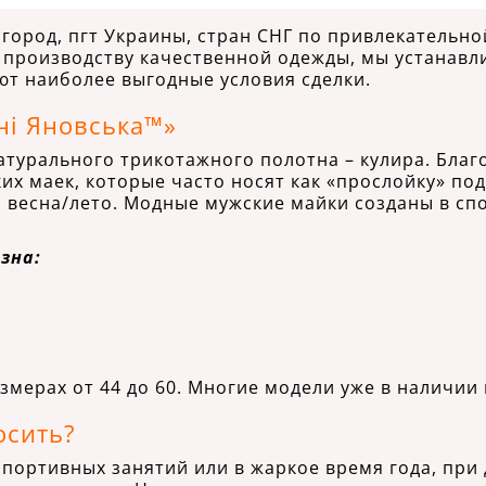
 город, пгт Украины, стран СНГ по привлекательн
у производству качественной одежды, мы устанавл
т наиболее выгодные условия сделки.
ні Яновська™»
атурального трикотажного полотна – кулира. Благ
их маек, которые часто носят как «прослойку» п
 весна/лето. Модные мужские майки созданы в спо
зна:
змерах от 44 до 60. Многие модели уже в наличии 
осить?
спортивных занятий или в жаркое время года, пр