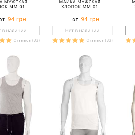
А МУЖСКАЯ
МАЙКА МУЖСКАЯ
ПОК ММ-01
ХЛОПОК ММ-01
94 грн
94 грн
от
от
Отзывов
(33)
Отзывов
(33)
ры в наличии:
Размеры в наличии:
Р
рактеристики:
Характеристики:
л:
кулир
материал:
кулир
ма
кани:
100 % хлопок
состав ткани:
100 % хлопок
сос
весна
сезон:
весна
сез
спортивный
стиль:
спортивный
сти
рямые
крой:
прямые
кро
:
тонкие
свойства:
тонкие
сво
U-образный
вырез:
U-образный
вы