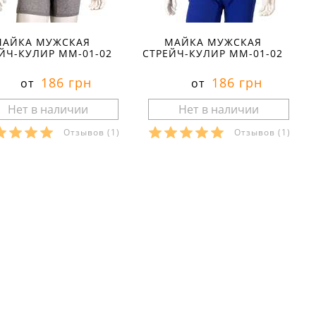
МАЙКА МУЖСКАЯ
МАЙКА МУЖСКАЯ
ЙЧ-КУЛИР ММ-01-02
СТРЕЙЧ-КУЛИР ММ-01-02
186 грн
186 грн
от
от
Отзывов
(1)
Отзывов
(1)
азмеры в наличии:
Размеры в наличии:
Характеристики:
Характеристики:
териал:
стрейч-кулир
материал:
стрейч-кулир
тав ткани:
80 % хлопок 15
состав ткани:
80 % хлопок 15
олиэстер 5 % эластан
% полиэстер 5 % эластан
он:
зима
сезон:
зима
ль:
классика
стиль:
классика
ав:
без рукавов
рукав:
без рукавов
рез:
овальный
вырез:
овальный