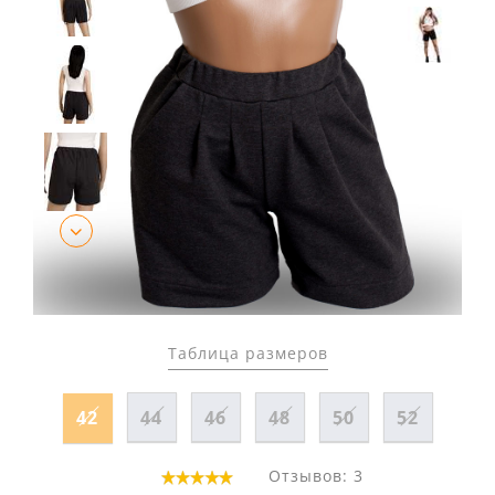
Таблица размеров
42
44
46
48
50
52
Отзывов: 3