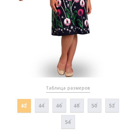
Таблица размеров
42
44
46
48
50
52
54