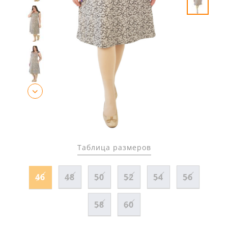
Таблица размеров
46
48
50
52
54
56
58
60