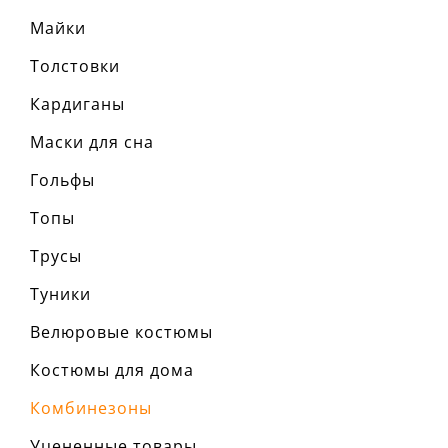
Разме
Майки
Толстовки
Ха
Кардиганы
материа
состав т
Маски для сна
сезон:
стиль:
крой:
к
Гольфы
назначе
детали:
Топы
свойства
вырез:
Трусы
Туники
Велюровые костюмы
Костюмы для дома
Комбинезоны
Уцененные товары