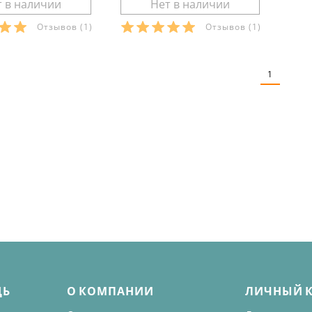
Отзывов
(1)
Отзывов
(1)
ры в наличии:
Размеры в наличии:
рактеристики:
Характеристики:
1
л:
футер-стрейч
материал:
футер-стрейч
кани:
80 % хлопок 20
состав ткани:
80 % хлопок 20
ан
% эластан
повседневный
стиль:
повседневный
рямые
крой:
прямые
ние:
для фитнеса и
назначение:
для фитнеса и
зала
с карманами
детали:
с карманами
ЩЬ
О КОМПАНИИ
ЛИЧНЫЙ 