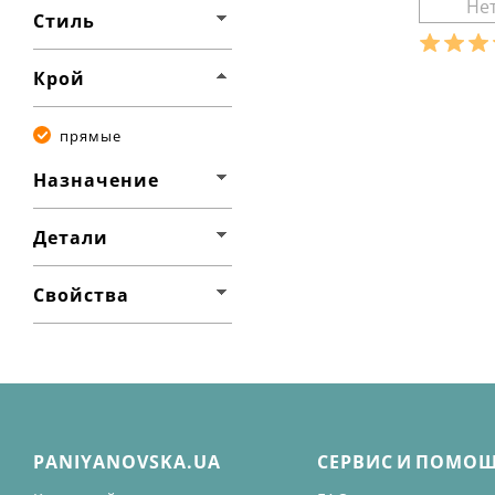
Стиль
Крой
Разме
Ха
прямые
материа
состав т
% эласт
Назначение
стиль:
крой:
п
назначе
Детали
зала
детали:
Свойства
PANIYANOVSKA.UA
СЕРВИС И ПОМО