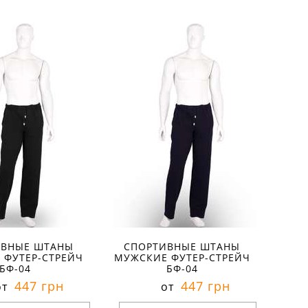
ры в наличии:
Размеры в наличии:
Р
рактеристики:
Характеристики:
л:
футер
материал:
футер
ма
кани:
100 % хлопок
состав ткани:
100 % хлопок
сос
весна
сезон:
весна
сез
домашний
стиль:
домашний
сти
рямые
крой:
прямые
кро
ние:
для йоги
назначение:
для йоги
на
на завязках
детали:
на завязках
де
:
мягкие
свойства:
мягкие
сво
ИВНЫЕ ШТАНЫ
СПОРТИВНЫЕ ШТАНЫ
 ФУТЕР-СТРЕЙЧ
МУЖСКИЕ ФУТЕР-СТРЕЙЧ
БФ-04
БФ-04
447 грн
447 грн
от
от