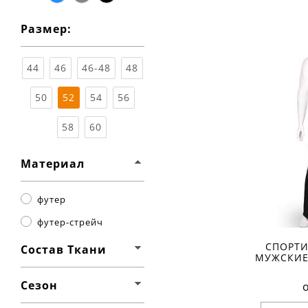
синий
серый
чёрный
Разме
Размер:
Ха
материа
состав т
44
46
46-48
48
сезон:
стиль:
крой:
п
50
52
54
56
назначе
детали:
58
60
свойства
Материал
футер
футер-стрейч
СПОРТ
Состав Ткани
МУЖСКИЕ
Сезон