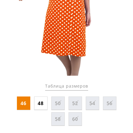
Таблица размеров
46
48
50
52
54
56
58
60