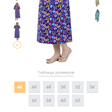
Таблица размеров
44
46
48
50
52
54
56
58
60
62