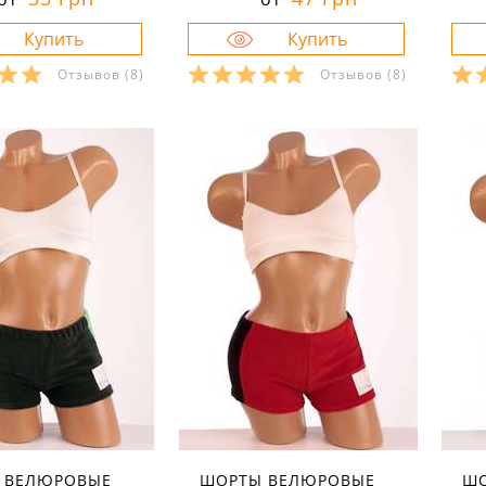
Отзывов
(8)
Отзывов
(8)
ры в наличии:
Размеры в наличии:
Р
40
40
рактеристики:
Характеристики:
л:
велюр
материал:
велюр
ма
кани:
80 % хлопок 20
состав ткани:
80 % хлопок 20
сос
стер
% полиэстер
% 
осень
сезон:
осень
сез
спортивный
стиль:
спортивный
сти
ини
крой:
мини
кро
ние:
для
назначение:
для
на
вок
тренировок
тр
на резинке
детали:
на резинке
де
 ВЕЛЮРОВЫЕ
ШОРТЫ ВЕЛЮРОВЫЕ
ШО