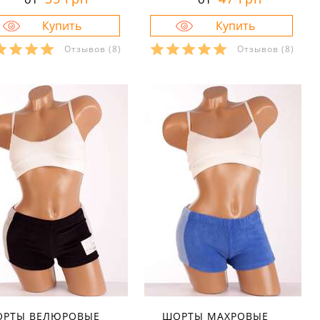
Отзывов
(8)
Отзывов
(8)
азмеры в наличии:
Размеры в наличии:
40
40
Характеристики:
Характеристики:
териал:
велюр
материал:
велюр
тав ткани:
80 % хлопок 20
состав ткани:
80 % хлопок 20
полиэстер
% полиэстер
он:
осень
сезон:
осень
ль:
спортивный
стиль:
спортивный
й:
мини
крой:
мини
значение:
для
назначение:
для
енировок
тренировок
тали:
на резинке
детали:
на резинке
РТЫ ВЕЛЮРОВЫЕ
ШОРТЫ МАХРОВЫЕ