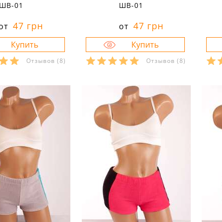
ШВ-01
ШВ-01
47 грн
47 грн
от
от
Отзывов
(8)
Отзывов
(8)
ры в наличии:
Размеры в наличии:
Р
40
40
рактеристики:
Характеристики:
л:
велюр
материал:
велюр
ма
кани:
80 % хлопок 20
состав ткани:
80 % хлопок 20
сос
стер
% полиэстер
% 
осень
сезон:
осень
сез
спортивный
стиль:
спортивный
сти
ини
крой:
мини
кро
ние:
для
назначение:
для
на
вок
тренировок
тр
на резинке
детали:
на резинке
де