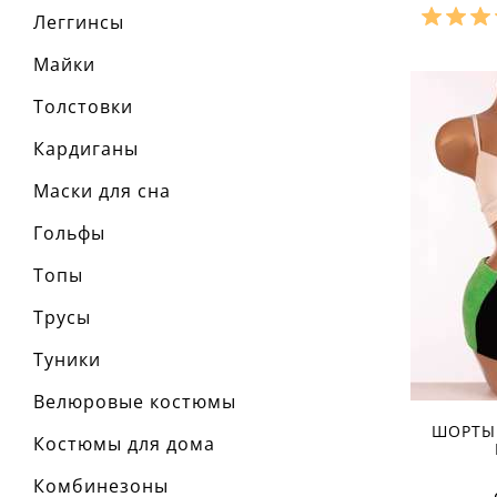
Леггинсы
Разме
Майки
Толстовки
Ха
Кардиганы
материа
состав т
Маски для сна
% полиэ
сезон:
стиль:
Гольфы
крой:
м
назначе
Топы
трениро
детали:
Трусы
Туники
Велюровые костюмы
ШОРТЫ
Костюмы для дома
Комбинезоны