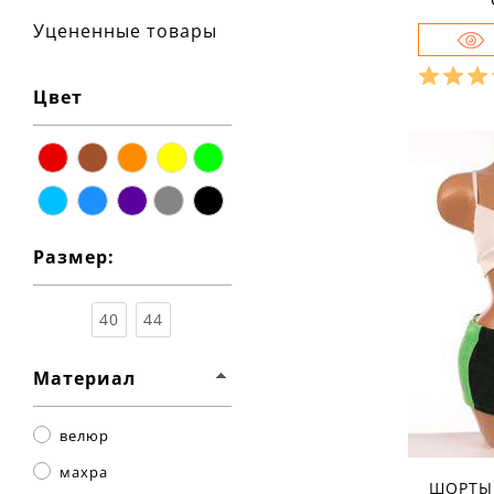
Уцененные товары
Цвет
Разме
красный
коричневый
оранжевый
жёлтый
зелёный
Ха
материа
голубой
синий
фиолетовый
серый
чёрный
состав т
% полиэ
Размер:
сезон:
стиль:
крой:
м
40
44
назначе
трениро
детали:
Материал
велюр
махра
ШОРТЫ