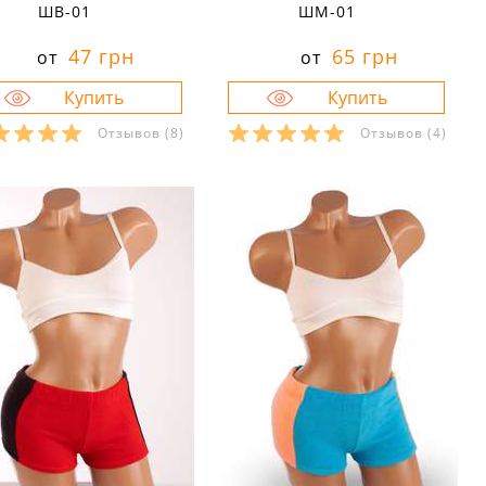
ШВ-01
ШМ-01
47 грн
65 грн
от
от
Отзывов
(8)
Отзывов
(4)
азмеры в наличии:
Размеры в наличии:
40
40
Характеристики:
Характеристики:
териал:
велюр
материал:
махра
тав ткани:
80 % хлопок 20
состав ткани:
80 % хлопок 20
полиэстер
% полиэстер
он:
осень
сезон:
осень
ль:
спортивный
стиль:
молодёжный
й:
мини
крой:
мини
значение:
для
назначение:
для
енировок
тренировок
тали:
на резинке
детали:
на резинке