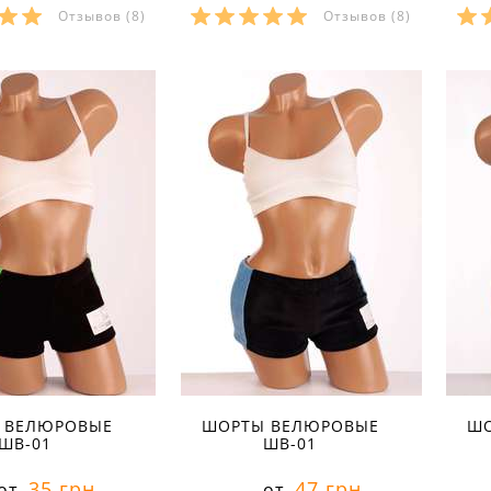
Отзывов
(8)
Отзывов
(8)
ры в наличии:
Размеры в наличии:
Р
40
40
рактеристики:
Характеристики:
л:
велюр
материал:
велюр
ма
кани:
80 % хлопок 20
состав ткани:
80 % хлопок 20
сос
стер
% полиэстер
% 
осень
сезон:
осень
сез
спортивный
стиль:
спортивный
сти
ини
крой:
мини
кро
ние:
для
назначение:
для
на
вок
тренировок
тр
на резинке
детали:
на резинке
де
 ВЕЛЮРОВЫЕ
ШОРТЫ ВЕЛЮРОВЫЕ
ШО
ШВ-01
ШВ-01
35 грн
47 грн
от
от