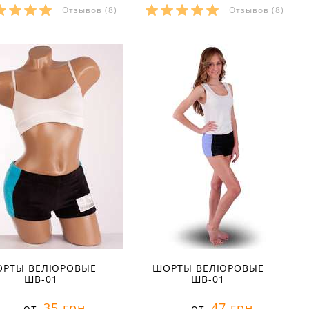
Отзывов
(8)
Отзывов
(8)
азмеры в наличии:
Размеры в наличии:
40
40
Характеристики:
Характеристики:
териал:
велюр
материал:
велюр
тав ткани:
80 % хлопок 20
состав ткани:
80 % хлопок 20
полиэстер
% полиэстер
он:
осень
сезон:
осень
ль:
спортивный
стиль:
спортивный
й:
мини
крой:
мини
значение:
для
назначение:
для
енировок
тренировок
тали:
на резинке
детали:
на резинке
РТЫ ВЕЛЮРОВЫЕ
ШОРТЫ ВЕЛЮРОВЫЕ
ШВ-01
ШВ-01
35 грн
47 грн
от
от