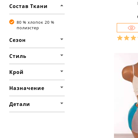
Состав Ткани
80 % хлопок 20 %
полиэстер
Сезон
Разме
Стиль
Ха
Крой
материа
состав т
% полиэ
Назначение
сезон:
стиль:
крой:
м
Детали
назначе
трениро
детали: