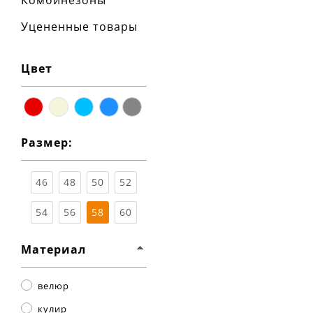
Комбинезоны
Уцененные товары
Цвет
красный
бежевый
голубой
синий
серый
Размер:
46
48
50
52
54
56
58
60
Материал
велюр
кулир