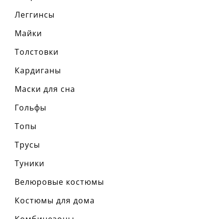
Разме
Леггинсы
Ха
Майки
материа
состав т
Толстовки
сезон:
стиль:
крой:
п
Кардиганы
назначе
детали:
Маски для сна
рукав:
к
вырез:
Гольфы
Топы
Трусы
Туники
Велюровые костюмы
Костюмы для дома