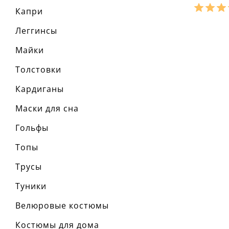
Капри
Разме
Леггинсы
Ха
Майки
материа
состав т
Толстовки
сезон:
стиль:
крой:
п
Кардиганы
назначе
детали:
Маски для сна
рукав:
к
вырез:
Гольфы
Топы
Трусы
Туники
Велюровые костюмы
Костюмы для дома