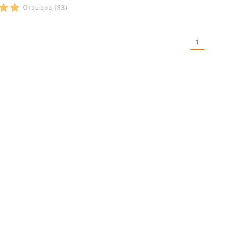
Отзывов
(83)
ры в наличии:
рактеристики:
1
л:
кулир
кани:
100 % хлопок
весна
повседневный
риталенные
ние:
домашние
на молнии
ороткий
U-образный