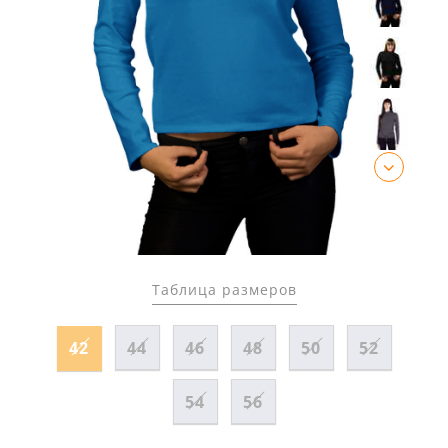
Таблица размеров
42
44
46
48
50
52
54
56