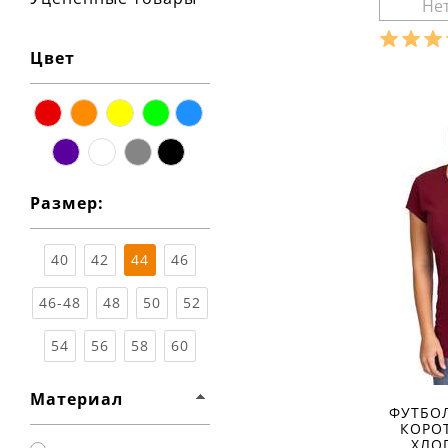
Цвет
Разме
Ха
материа
красный
оранжевый
жёлтый
зелёный
синий
состав т
% полиэс
фиолетовый
белый
серый
чёрный
сезон:
стиль:
Размер:
рукав:
к
вырез:
40
42
44
46
46-48
48
50
52
54
56
58
60
Материал
ФУТБО
КОРО
ХЛО