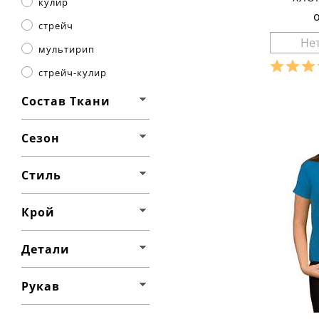
кулир
стрейч
мультирип
стрейч-кулир
Разме
Состав Ткани
Ха
материа
Сезон
состав т
сезон:
стиль:
Стиль
рукав:
к
вырез:
Крой
Детали
Рукав