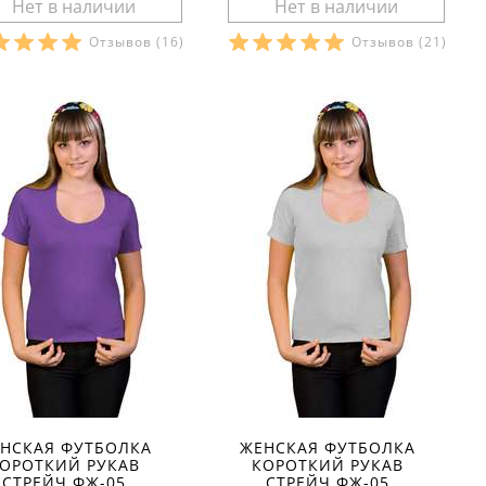
Отзывов
(16)
Отзывов
(21)
азмеры в наличии:
Размеры в наличии:
Характеристики:
Характеристики:
териал:
стрейч-кулир
материал:
кулир
тав ткани:
80 % хлопок 15
состав ткани:
100 % хлопок
олиэстер 5 % эластан
сезон:
лето
он:
лето
стиль:
спортивный
ль:
повседневный
рукав:
короткий
ав:
короткий
вырез:
круглый
рез:
круглый
НСКАЯ ФУТБОЛКА
ЖЕНСКАЯ ФУТБОЛКА
ОРОТКИЙ РУКАВ
КОРОТКИЙ РУКАВ
СТРЕЙЧ ФЖ-05
СТРЕЙЧ ФЖ-05