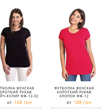
азмеры в наличии:
Размеры в наличии:
Характеристики:
Характеристики:
териал:
стрейч-кулир
материал:
стрейч-кулир
тав ткани:
80 % хлопок 15
состав ткани:
80 % хлопок 15
олиэстер 5 % эластан
% полиэстер 5 % эластан
он:
лето
сезон:
лето
ль:
повседневный
стиль:
молодёжный
ав:
короткий
детали:
с разрезами
рез:
круглый
рукав:
короткий
вырез:
круглый
ТБОЛКА ЖЕНСКАЯ
ФУТБОЛКА ЖЕНСКАЯ
ОРОТКИЙ РУКАВ
КОРОТКИЙ РУКАВ
ЙЧ-КУЛИР ФЖ-12-02
ХЛОПОК ФЖ-12
168 грн
188 грн
от
от