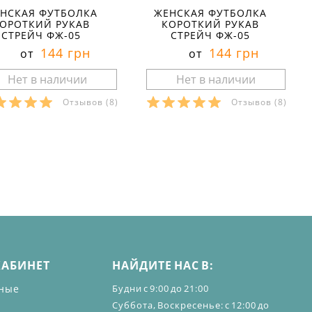
НСКАЯ ФУТБОЛКА
ЖЕНСКАЯ ФУТБОЛКА
ОРОТКИЙ РУКАВ
КОРОТКИЙ РУКАВ
СТРЕЙЧ ФЖ-05
СТРЕЙЧ ФЖ-05
144 грн
144 грн
от
от
Отзывов
(8)
Отзывов
(8)
азмеры в наличии:
Размеры в наличии:
Характеристики:
Характеристики:
териал:
стрейч
материал:
стрейч
тав ткани:
95 % хлопок
состав ткани:
95 % хлопок
 эластан
5% эластан
он:
лето
сезон:
лето
ль:
повседневный
стиль:
повседневный
й:
облегающие
крой:
облегающие
ав:
короткий
рукав:
короткий
рез:
круглый
вырез:
круглый
КАБИНЕТ
НАЙДИТЕ НАС В:
ные
Будни с 9:00 до 21:00
Суббота, Воскресенье: с 12:00 до