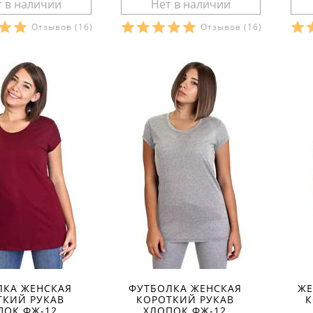
Отзывов
(16)
Отзывов
(16)
ры в наличии:
Размеры в наличии:
Р
рактеристики:
Характеристики:
л:
стрейч-кулир
материал:
стрейч-кулир
ма
кани:
80 % хлопок 15
состав ткани:
80 % хлопок 15
сос
тер 5 % эластан
% полиэстер 5 % эластан
% п
лето
сезон:
лето
сез
повседневный
стиль:
повседневный
сти
ороткий
рукав:
короткий
рук
круглый
вырез:
круглый
вы
ЛКА ЖЕНСКАЯ
ФУТБОЛКА ЖЕНСКАЯ
ЖЕ
ТКИЙ РУКАВ
КОРОТКИЙ РУКАВ
К
ПОК ФЖ-12
ХЛОПОК ФЖ-12