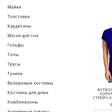
Разме
Майки
Ха
Толстовки
материа
состав т
Кардиганы
сезон:
стиль:
рукав:
к
Маски для сна
вырез:
Гольфы
Топы
Трусы
Туники
Велюровые костюмы
ФУТБО
Костюмы для дома
КОРО
СТРЕЙЧ-К
Комбинезоны
Уцененные товары