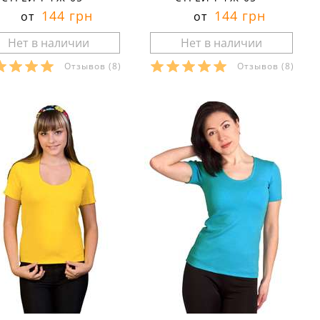
144 грн
144 грн
от
от
Отзывов
(8)
Отзывов
(8)
азмеры в наличии:
Размеры в наличии:
Характеристики:
Характеристики:
териал:
стрейч
материал:
стрейч
тав ткани:
95 % хлопок
состав ткани:
95 % хлопок
 эластан
5% эластан
он:
лето
сезон:
лето
ль:
повседневный
стиль:
повседневный
й:
облегающие
крой:
облегающие
ав:
короткий
рукав:
короткий
рез:
круглый
вырез:
круглый