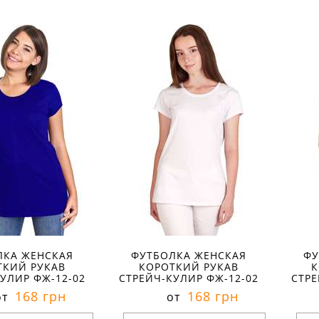
ры в наличии:
Размеры в наличии:
Р
рактеристики:
Характеристики:
л:
кулир
материал:
стрейч-кулир
ма
кани:
100 % хлопок
состав ткани:
80 % хлопок 15
сос
лето
% полиэстер 5 % эластан
% п
спортивный
сезон:
лето
сез
ороткий
стиль:
повседневный
сти
круглый
рукав:
короткий
рук
вырез:
круглый
вы
ЛКА ЖЕНСКАЯ
ФУТБОЛКА ЖЕНСКАЯ
ФУ
ТКИЙ РУКАВ
КОРОТКИЙ РУКАВ
К
УЛИР ФЖ-12-02
СТРЕЙЧ-КУЛИР ФЖ-12-02
СТРЕ
168 грн
168 грн
от
от