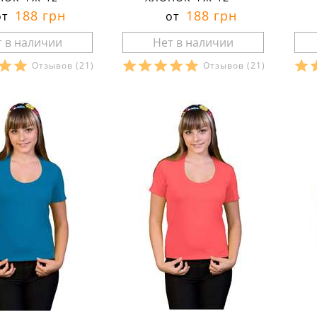
188 грн
188 грн
от
от
Отзывов
(21)
Отзывов
(21)
ры в наличии:
Размеры в наличии:
Р
рактеристики:
Характеристики:
л:
кулир
материал:
кулир
ма
кани:
100 % хлопок
состав ткани:
100 % хлопок
сос
лето
сезон:
лето
5%
спортивный
стиль:
спортивный
сез
ороткий
рукав:
короткий
сти
круглый
вырез:
круглый
кро
рук
вы