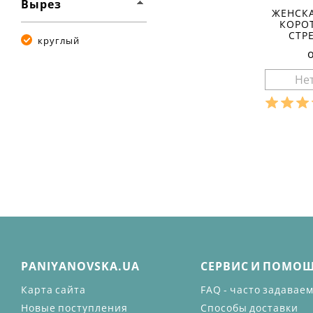
Вырез
ЖЕНСК
КОРО
СТР
круглый
Разме
Ха
материа
состав т
5% элас
сезон:
стиль:
крой:
о
рукав:
к
вырез:
PANIYANOVSKA.UA
СЕРВИС И ПОМО
Карта сайта
FAQ - часто задавае
Новые поступления
Способы доставки