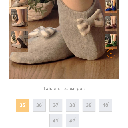
Таблица размеров
35
36
37
38
39
40
41
42