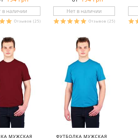
Отзывов
(25)
Отзывов
(25)
ры в наличии:
Размеры в наличии:
Р
рактеристики:
Характеристики:
л:
кулир
материал:
кулир
ма
кани:
100 % хлопок
состав ткани:
100 % хлопок
сос
лето
сезон:
лето
сез
молодёжный
стиль:
молодёжный
сти
ние:
для
назначение:
для
на
вок
тренировок
тр
:
тонкие
свойства:
тонкие
сво
ороткий
рукав:
короткий
рук
v-образный
вырез:
v-образный
вы
ЛКА МУЖСКАЯ
ФУТБОЛКА МУЖСКАЯ