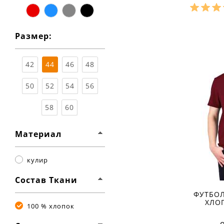
красный
синий
серый
чёрный
Разме
Размер:
Ха
материа
состав т
42
44
46
48
сезон:
стиль:
рукав:
б
50
52
54
56
вырез:
58
60
Материал
кулир
Состав Ткани
ФУТБО
ХЛО
100 % хлопок