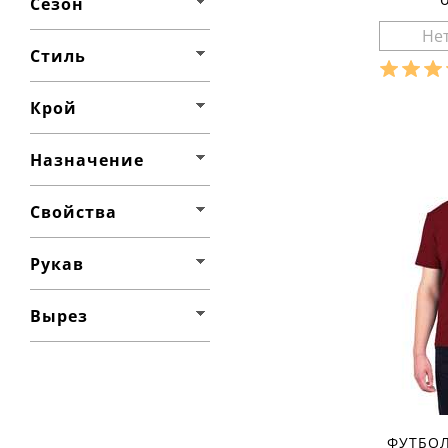
Сезон
Стиль
Разме
Крой
Ха
материа
Назначение
состав т
сезон:
стиль:
Свойства
назначе
трениро
свойства
Рукав
рукав:
к
вырез:
Вырез
ФУТБО