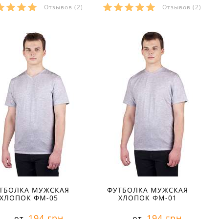
Отзывов
(2)
Отзывов
(2)
азмеры в наличии:
Размеры в наличии:
Характеристики:
Характеристики:
териал:
кулир
материал:
кулир
тав ткани:
100 % хлопок
состав ткани:
100 % хлопок
он:
лето
сезон:
лето
ль:
молодёжный
стиль:
молодёжный
ав:
без рукавов
рукав:
без рукавов
рез:
круглый
вырез:
круглый
ТБОЛКА МУЖСКАЯ
ФУТБОЛКА МУЖСКАЯ
ХЛОПОК ФМ-05
ХЛОПОК ФМ-01
194 грн
194 грн
от
от