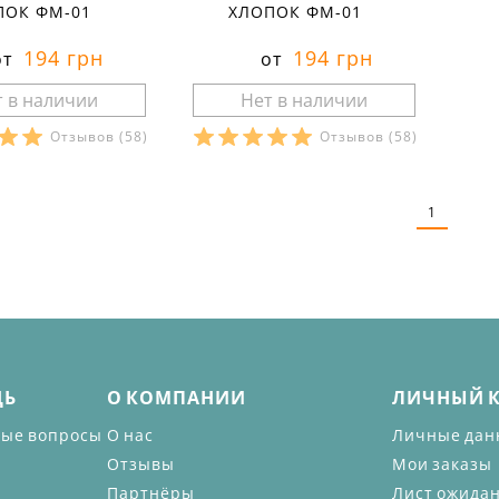
ПОК ФМ-01
ХЛОПОК ФМ-01
194 грн
194 грн
от
от
Отзывов
(58)
Отзывов
(58)
ры в наличии:
Размеры в наличии:
рактеристики:
Характеристики:
1
л:
кулир
материал:
кулир
кани:
100 % хлопок
состав ткани:
100 % хлопок
лето
сезон:
лето
спортивный
стиль:
спортивный
вободный
крой:
свободный
ороткий
рукав:
короткий
круглый
вырез:
круглый
ЩЬ
О КОМПАНИИ
ЛИЧНЫЙ 
мые вопросы
О нас
Личные дан
Отзывы
Мои заказы
Партнёры
Лист ожида