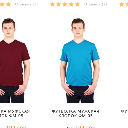
Отзывов
(2)
Отзывов
(2)
ры в наличии:
Размеры в наличии:
Р
рактеристики:
Характеристики:
л:
кулир
материал:
кулир
ма
кани:
100 % хлопок
состав ткани:
100 % хлопок
сос
лето
сезон:
лето
сез
молодёжный
стиль:
молодёжный
сти
ез рукавов
рукав:
без рукавов
рук
круглый
вырез:
круглый
вы
ЛКА МУЖСКАЯ
ФУТБОЛКА МУЖСКАЯ
ФУ
ПОК ФМ-05
ХЛОПОК ФМ-05
194 грн
194 грн
от
от