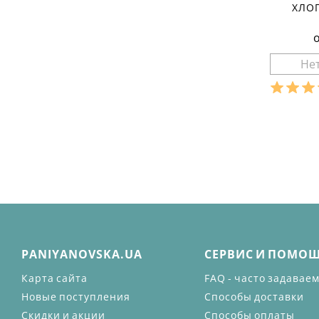
ХЛО
Разме
Ха
материа
состав т
сезон:
стиль:
крой:
с
рукав:
к
вырез:
PANIYANOVSKA.UA
СЕРВИС И ПОМО
Карта сайта
FAQ - часто задавае
Новые поступления
Способы доставки
Скидки и акции
Способы оплаты