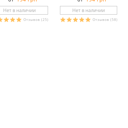
Отзывов
(25)
Отзывов
(58)
азмеры в наличии:
Размеры в наличии:
Характеристики:
Характеристики:
териал:
кулир
материал:
кулир
тав ткани:
100 % хлопок
состав ткани:
100 % хлопок
он:
лето
сезон:
лето
ль:
молодёжный
стиль:
спортивный
значение:
для
крой:
свободный
енировок
рукав:
короткий
йства:
тонкие
вырез:
круглый
ав:
короткий
рез:
v-образный