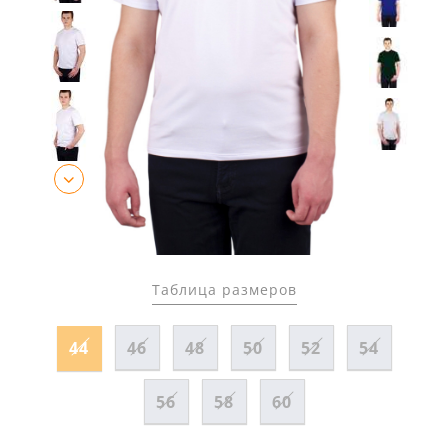
Таблица размеров
44
46
48
50
52
54
56
58
60