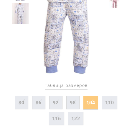
Таблица размеров
80
86
92
98
104
110
116
122